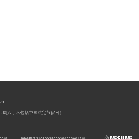
cn
～周六，不包括中国法定节假日）
99号
网信算备310120358903802230013号