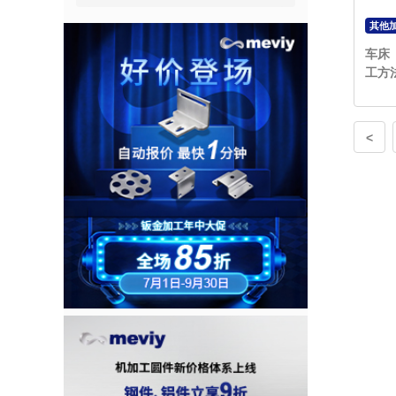
其他
车床
工方
<