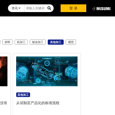
登 录
资讯
材料
机加工
钣金加工
其他加工
规范
其他加工
没有
从试制至产品化的标准流程