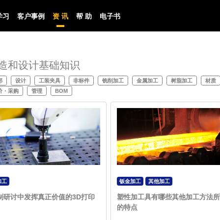
学习
客户事例
资 讯
帮 助
电子书
造和设计基础知识
部
设计
工装夹具
非标件
铣削加工
金属加工
树脂加工
材质
价・采购
管理
BOM
加工
钣金加工
其他加工
制研讨中发挥真正价值的3D打印
塑性加工具有哪些其他加工方法所
的特点