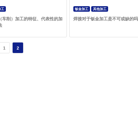
加工
钣金加工
其他加工
（车削）加工的特征、代表性的加
焊接对于钣金加工是不可或缺的吗
法
1
2