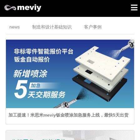
news
制造和设计基础知识
客户事例
加工提速！米思米meviy钣金喷涂加急服务上线，最快5天出货