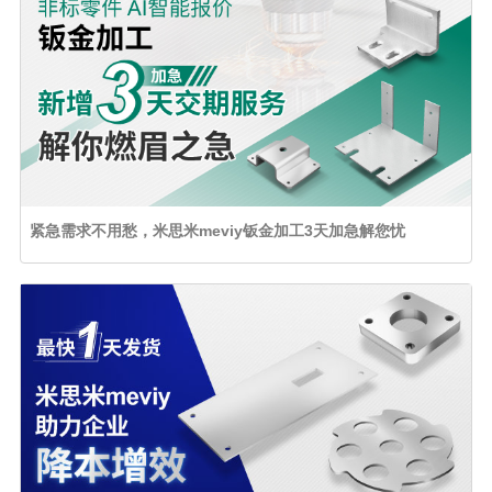
紧急需求不用愁，米思米meviy钣金加工3天加急解您忧