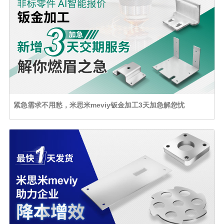
紧急需求不用愁，米思米meviy钣金加工3天加急解您忧