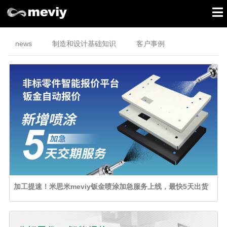
news
制造和设计基础知识
客户事例
加工提速！米思米meviy钣金喷涂加急服务上线，最快5天出货