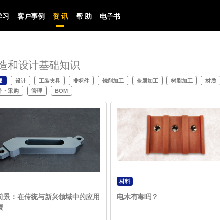
学习
客户事例
资 讯
帮 助
电子书
造和设计基础知识
部
设计
工装夹具
非标件
铣削加工
金属加工
树脂加工
材质
价・采购
管理
BOM
材料
前景：在传统与新兴领域中的应用
电木有毒吗？
展