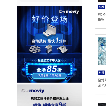
材料
PO
指标
材料
聚对
么？
料之