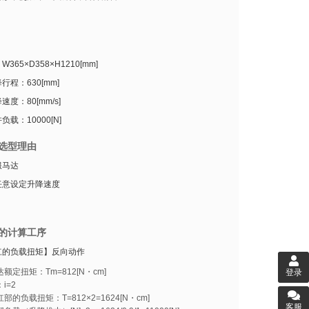
365×D358×H1210[mm]
行程：630[mm]
度：80[mm/s]
载：10000[N]
选型理由
服马达
任意设定升降速度
的计算工序
杠的负载扭矩】反向动作
额定扭矩：Tm=812[N・cm]
登录
i=2
部的负载扭矩：T=812×2=1624[N・cm]
客服