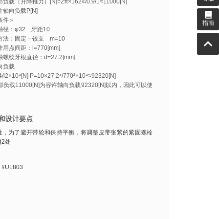
载（升降推力）[N]=2π×1624/0.9/1≈11000[N]
轴向负载P[N]
条件＞
指南
径：φ32 牙距10
方法：固定－铰支 m=10
用点间距：l=770[mm]
螺纹牙根直径：d=27.2[mm]
向负载
/l2×10⁴[N] P=10×27.2⁴/770²×10⁴≈92320[N]
负载11000[N]为容许轴向负载92320[N]以内，因此可以使
和设计要点
性，为了避开带轮和保持平衡，将调整皮带张紧的紧固螺栓
2处
#UL803