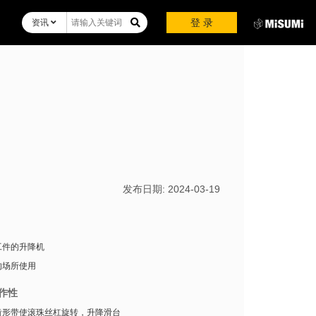
登 录
资讯
发布日期:
2024-03-19
工件的升降机
的场所使用
作性
齿形带使滚珠丝杠旋转，升降滑台