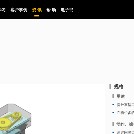
学习
客户事例
资 讯
帮 助
电子书
规格
用途
提升重型
在粉尘多
动作、操
通过同步