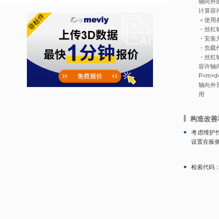
轴向外部负
计算容许
＜使用
・丝杠轴
・安装
・负载作
・丝杠轴
容许轴
P=m×d4
轴向外部
用
构造改善
考虑维护
设置在板侧
检索代码：