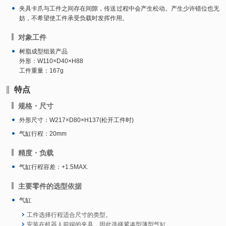
夹具卡爪与工件之间存在间隙，传送过程中会产生松动。产生少许错位也无
妨，不希望使工件承受负载时发挥作用。
对象工件
树脂成型组装产品
外形：W110×D40×H88
工件重量：167g
特点
规格・尺寸
外形尺寸：W217×D80×H137(松开工件时)
气缸行程：20mm
精度・负载
气缸行程容差：+1.5MAX.
主要零件的选型依据
气缸
工件选择行程适合尺寸的类型。
安装在机器人前端的夹具，因此选择紧凑型薄型气缸。