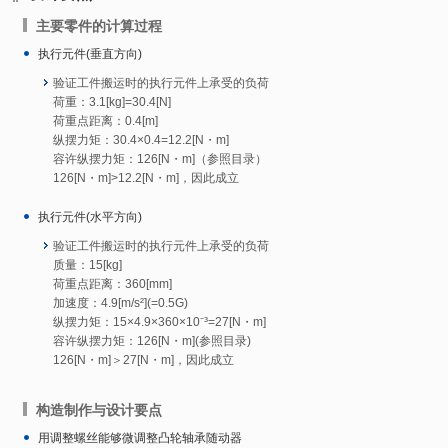
主要零件的计算过程
执行元件(垂直方向)
验证工件搬运时的执行元件上承受的负荷
荷重：3.1[kg]=30.4[N]
荷重点距离：0.4[m]
纵摆力矩：30.4×0.4=12.2[N・m]
容许纵摆力矩：126[N・m]（参照目录）
126[N・m]>12.2[N・m]，因此成立
执行元件(水平方向)
验证工件搬运时的执行元件上承受的负荷
质量：15[kg]
荷重点距离：360[mm]
加速度：4.9[m/s²](=0.5G)
纵摆力矩：15×4.9×360×10⁻³=27[N・m]
容许纵摆力矩：126[N・m](参照目录)
126[N・m]＞27[N・m]，因此成立
构造制作与设计要点
用调整螺丝能够微调整凸轮轴承随动器