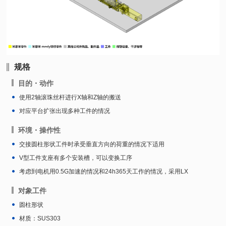
规格
目的・动作
使用2轴滚珠丝杆进行X轴和Z轴的搬送
对应平台扩张出现多种工件的情况
环境・操作性
交接圆柱形状工件时承受垂直方向的荷重的情况下适用
V型工件支座有多个安装槽，可以变换工序
考虑到电机用0.5G加速的情况和24h365天工作的情况，采用LX
对象工件
圆柱形状
材质：SUS303