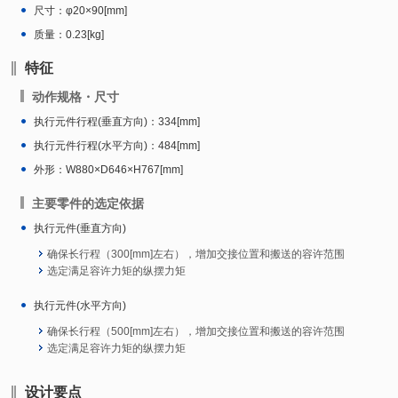
尺寸：φ20×90[mm]
质量：0.23[kg]
特征
动作规格・尺寸
执行元件行程(垂直方向)：334[mm]
执行元件行程(水平方向)：484[mm]
外形：W880×D646×H767[mm]
主要零件的选定依据
执行元件(垂直方向)
确保长行程（300[mm]左右），增加交接位置和搬送的容许范围
选定满足容许力矩的纵摆力矩
执行元件(水平方向)
确保长行程（500[mm]左右），增加交接位置和搬送的容许范围
选定满足容许力矩的纵摆力矩
设计要点