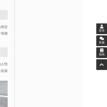
法有定
登录
率等因
客服
指南
的人性
性化设