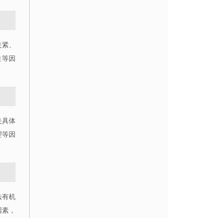
夹紧、
性等因
夹具体
理等因
法有机
因素，