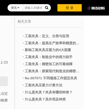
登 录
资讯
相关文章
・工装夹具：定义、分类与应用
・工装夹具：提高生产效率和精度的关键工具
・影响工装夹具压紧力的4大因素
・工装夹具：制造业中的得力助手
11-23
・工装夹具：精密加工的可靠保障
・工装夹具：探索现代制造业的精密工艺
・No.007071 不同规格工件固定夹具
・工装夹具压紧力计算方法
・什么是夹具？夹具有哪些种类？
六点定
・什么是夹具？其作用及种类
和耐磨