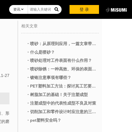
登 录
资讯
相关文章
・喷砂：从原理到应用，一篇文章带你全面了解
・什么是喷砂？
・喷砂处理对工件表面有什么作用？
・喷砂除锈：一种高效、环保的表面处理方法
11-27
・镀铬注意事项有哪些？
・PET塑料加工方法：探讨其工艺要点及影响因素
・树脂加工的基础！关于注塑成型
・注塑成型中的代表性成型不良及对策
・切削加工和零件设计时应注意的三个要点
质、形
・pet塑料安全吗？
度的磨