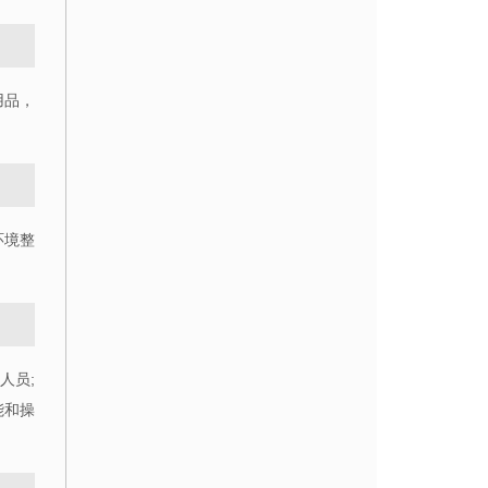
用品，
环境整
人员;
能和操