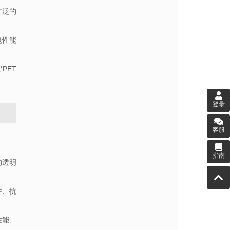
广泛的
电性能
得
PET
登录
客服
指南
的透明
性、抗
性能、