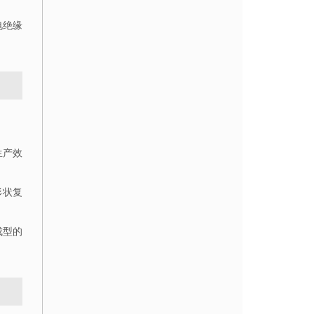
电绝缘
生产效
形状复
成型的