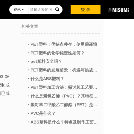
登 录
资讯
相关文章
・PET塑料：优缺点并存，使用需谨慎
・PET塑料的化学稳定性如何？
・pet塑料安全吗？
・PET塑料的发展前景：机遇与挑战并存
03-06
・什么是ABS塑料？
应制成
・PET塑料加工方法：探讨其工艺要点及影响因素
料已成
・什么是聚氯乙烯（PVC）？其特征、用途以及与类似材料的区别
・聚对苯二甲酸乙二醇酯（PET）是什么？介绍其特征、用途、以及与类似材料之间的差异
・PVC是什么？
・ABS塑料是什么？特点及制作工艺解析