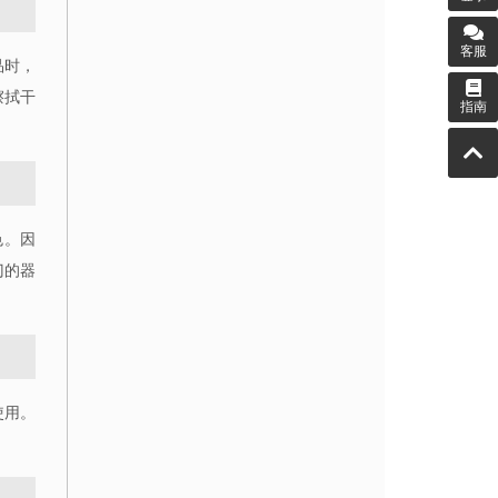
客服
品时，
擦拭干
指南
色。因
门的器
使用。