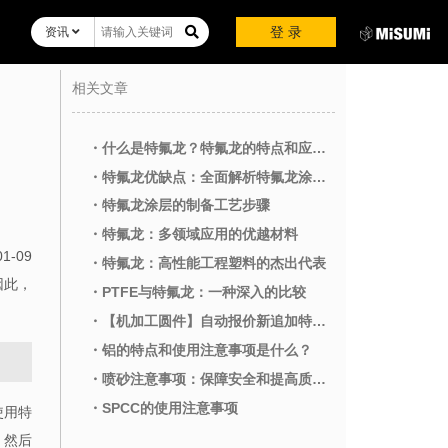
登 录
资讯
相关文章
・什么是特氟龙？特氟龙的特点和应用领域
・特氟龙优缺点：全面解析特氟龙涂层的利与弊
・特氟龙涂层的制备工艺步骤
・特氟龙：多领域应用的优越材料
01-09
・特氟龙：高性能工程塑料的杰出代表
因此，
・PTFE与特氟龙：一种深入的比较
・【机加工圆件】自动报价新追加特氟龙材质！
・铝的特点和使用注意事项是什么？
・喷砂注意事项：保障安全和提高质量的关键
・SPCC的使用注意事项
使用特
，然后