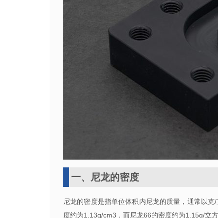
一、尼龙的密度
尼龙的密度是指单位体积内尼龙的质量，通常以克
/
度约为1
.13g/cm3
，而尼龙
66
的密度约为
1.15g/
立