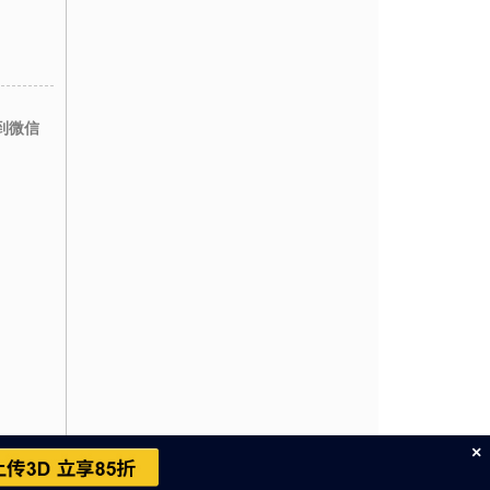
到微信
×