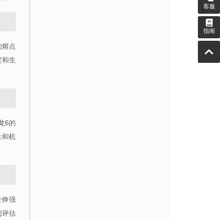
客服
指南
的熔点
度和生
龙6的
性和机
拉伸强
们评估