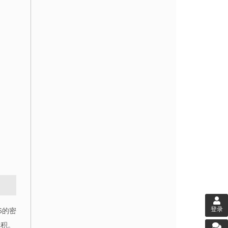
登录
6
的密
体积。