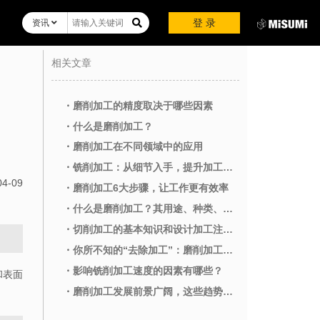
登 录
资讯
相关文章
・磨削加工的精度取决于哪些因素
・什么是磨削加工？
・磨削加工在不同领域中的应用
・铣削加工：从细节入手，提升加工质量
04-09
・磨削加工6大步骤，让工作更有效率
・什么是磨削加工？其用途、种类、特征、以及与研磨加工的区别
・切削加工的基本知识和设计加工注意事项
・你所不知的“去除加工”：磨削加工和研磨加工
・影响铣削加工速度的因素有哪些？
和表面
・磨削加工发展前景广阔，这些趋势让你抢占先机