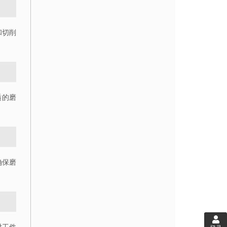
和切削
适的磨
确保磨