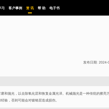
学习
客户事例
资 讯
帮 助
电子书
发布日期:
2024-
打磨和抛光，以去除氧化层和恢复金属光泽。机械抛光是一种传统的擦亮
和经验，否则可能会对镀铬层造成损伤。