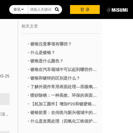
登 录
资讯
相关文章
・镀铬注意事项有哪些？
・什么是镀铬？
・镀铬是什么颜色？
・镀铬在汽车领域中可以起到哪些作用？
03-25
・镀铬和镀锌的区别是什么？
・了解外观件常用表面处理---阳极氧化“黑”和“亚光黑”的特点和区别，并熟练运用它
・喷砂除锈：一种高效、环保的表面处理方法
・【机加工圆件】增加P20和镀硬铬等6种材质&表面处理！
・镀铬前景：在传统与新兴领域中的应用与发展
方法，
・什么是发黑处理（四氧化三铁保护膜）？介绍其优点、用途和注意事项等