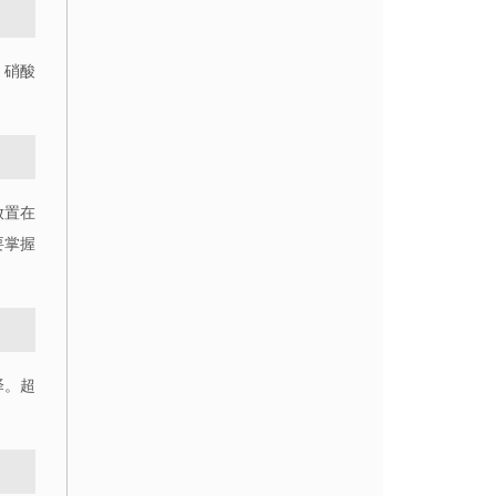
、硝酸
放置在
要掌握
泽。超