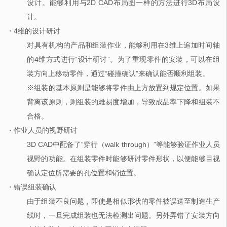
设计。能够利用与2D CAD布局图一样的方法进行3D布局设
计。
・4维的设计研讨
对具有机构的产品和组装作业，能够利用在3维上追加时间轴
的4维方式进行“设计研讨”。为了重现零件的安装，可以在组
装方向上移动零件，通过“碰撞确认”来确认能否顺利组装。
※组装的基本原则是能够将零件由上方放置到规定位置。如果
背离该原则，则组装的难易度增加，导致成品率下降和组装不
合格。
・作业人员的视野研讨
3D CAD中配备了“穿行（walk through）”等能够验证作业人员
视野的功能。在组装零件时能够研讨零件形状，以便能够目视
确认定位所需要的孔位置和销位置。
・错误组装确认
由于组装不良问题，即使是相似形状的零件被误送至制造生产
线时，一旦完成组装也无法检测出问题。另外弄错了安装方向