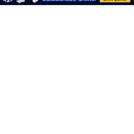
021-6710-8701
meviycs@misumi.sh.cn
9:00～18:00
（周一～周六，不包括中国法定节假日）
沪ICP备11004012号-8
电子营业执照
沪公网安备 31012002004099号
网信算备310120358903802230013号
网信算备310120358903804230015号
Copyright © MISUMI Corporation All Rights Reserved.