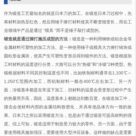
作为锻造工艺最知名的就是日本刀的加工。在锻造日本刀过程中，先
将材料加热至红色，然后用锤子捶打材料使其不断变细变长，而在工
业领域中产品是通过 “模具 “而不是锤子敲打成型的。
锻造就是通过捶打施压成型的方法：
锻造是一种利用钢铁或铝合金等
金属材料可塑性的加工方法。是一种使用锤子或模具大力捶打铸块或
圆柱形金属块，使其产生可塑性变形后得到锻件的方法。锻造根据加
工时材料的温度进行分类，大致可以分为“热锻”和“冷锻”2种类型。热
锻根据材料不同其控制温度也不同，比如铁制材料通常在1,100℃～
1,250℃范围内加工，而铝制材料一般在400℃左右加工。另一方
面，冷锻基本都是在常温下加工，但材料的温度会受变形过程中产生
的热量而升高，因此，温度基本上都能达到数百度。在锻造加工中，
撞击会使材料内部的金属结构致密化，并具有使晶体方向一致的效
果。日本刀之所以采用锻造方法，也是由于通过锻造可提高材料的强
度。综上可知，锻造适用于制造受力较大的零件。另一方面，由于需
要使用模具施加强压，需要使用大型冲压设备。这样做的缺点是需要