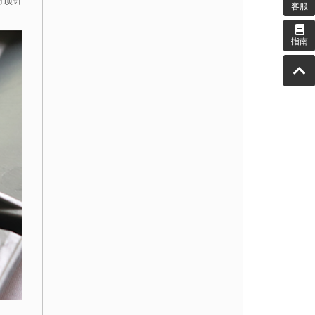
用顶针
客服
指南