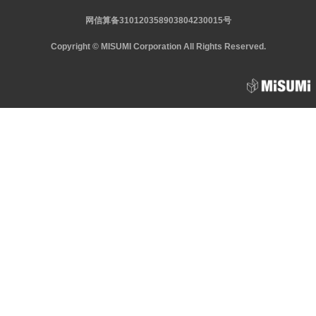
网信算备310120358903804230015号
Copyright © MISUMI Corporation All Rights Reserved.