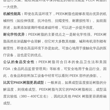
器进行灭菌。能在高温环境中保持稳定的物理性能是 PEEK 树脂的
一大优势。
机械性能高：
即使在高温环境下，PEEK树脂也能够表现出优异的机
械特性（如拉伸强度、抗冲击性、抗蠕变性、耐磨损性等）。如前面
所述，如果添加玻璃纤维或者碳纤维，可以进一步提升强度。
耐化学性优异：
PEEK树脂的主要优点之一是耐化学性强。PEEK树
脂虽然在浓硫酸中会溶解，但它对大多数其他酸、碱和有机溶剂都有
耐受性，即使在高温环境下亦是如此。可放心地用于接触化学品的医
疗设备，这也是它的优点。
公认的食品安全性：
PEEK树脂符合日本的食品卫生法和美国
FDA（食品药品监督管理局）等标准，可安全地用于食品行业。因
此，在食品和饮料加工设备中经常可以看到 PEEK 部件的身影。。
比其它PAEK树脂更易成型：
一般来说，如果成型温度接近树脂的分
解温度，则很难成型。PEEK树脂与其它的PAEK树脂相比，成型温
度比较低（380～400℃左右），因此比其他 PAEK 树脂更容易熔融
成型。