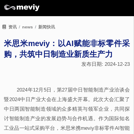
资讯
news
新闻快讯
米思米meviy：以AI赋能非标零件采
购，共筑中日制造业新质生产力
发布日期:
2024-12-23
2024年
12
月
5
日，第
27
届中日智能制造产业洽谈会
暨
2024
中日产业大会在上海盛大开幕。此次大会汇聚了
中日两国智能制造领域的众多精英与领军企业，共同探
讨智能制造产业的发展趋势与合作机遇。作为国际知名
工业品一站式采购平台，米思米携
meviy
非标零件
AI
智能