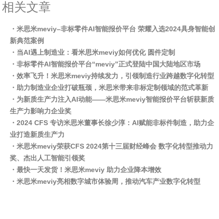
相关文章
・米思米meviy–非标零件AI智能报价平台 荣耀入选2024具身智能创
新典范案例
・当AI遇上制造业：看米思米meviy如何优化 圆件定制
・非标零件AI智能报价平台“meviy”正式登陆中国大陆地区市场
・效率飞升！米思米meviy持续发力，引领制造行业跨越数字化转型
・助力制造业企业打破瓶颈，米思米带来非标定制领域的范式革新
・为新质生产力注入AI动能——米思米meviy智能报价平台斩获新质
生产力影响力企业奖
・2024 CFS 专访米思米董事长徐少淳：AI赋能非标件制造，助力企
业打造新质生产力
・米思米meviy荣获CFS 2024第十三届财经峰会 数字化转型推动力
奖、杰出人工智能引领奖
・最快一天发货！米思米meviy 助力企业降本增效
・米思米meviy亮相数字城市体验周，推动汽车产业数字化转型