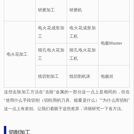
研磨加工
研磨机
电火花成形加
电火花成形加
工
工机
电极Master
细孔电火花加
细孔电火花加
电火花加工
工
工机
线切割加工
线切割机床
电极丝
这些去除加工方法在“去除”金属的一部分这一点上是相同的，但在
“使用什么手段切削（切削用的刀具、能量是什么）”“为什么而切削”
这一点上有差别。让我们着眼于这些差异，详细研究一下各方法。
切削加工