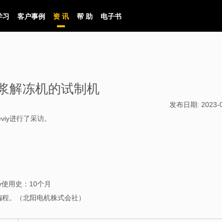
学习
客户事例
资 讯
帮 助
电子书
血浆解冻机的试制机
发布日期:
2023-
eviy进行了采访。
y使用史：10个月
编程。（北阳电机株式会社）