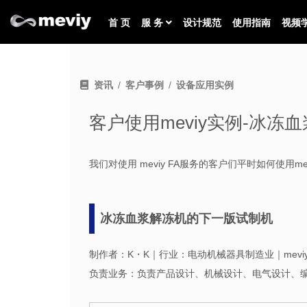
首 页
服 务
设计规范
使用指南
视频
资讯
客户事例
设备应用实例
客户使用meviy实例-冰冻
我们对使用 meviy FA服务的客户们平时如何使用m
冰冻血浆解冻机的下一版试制机
制作者：K・K｜行业：电动机械器具制造业｜mevi
负责业务：负责产品设计、机械设计、电气设计、