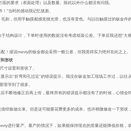
方面的要求（表面处理）以及数量。除此以外什么都没有问我。
件！”当时的感动我记忆犹新。
、毛刺，但用手触摸都感觉很光滑，也没有变色。与以往触摸过的钣金件
力于结构设计，下单时使用的数据没有考虑组装公差。下单后我还想“大
配！据说meviy的钣金都会采用一般公差，但我觉得实力绝对在此之上。
置和形状
意尺寸设置和形状了。
和黄色显示出“折弯和孔过近”的错误提示。我没在钣金加工现场工作过，以往
师那里学到了很多。
然后不断地修正后再上传，最终所有的错误提示都没有了的时候，心情会
凭借经验做出来。但是这可能要花费更多的成本。也许稍微修改一下形状
meviy进行量产。量产的情况下，如果能保持现在的质量还能降低价格，