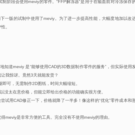
阶段会使用meviy的零件。“FFP解冻器”是用于在输血前对冷冻保存
0”的下一版的试制中使用了meviy。为了进一步提高性能，大幅度地加以改
护性。
地知道meviy 是“能够使用CAD的3D数据制作零件的服务”，但实际使用
就让我惊讶。竟然3天就能发货？
据即可，无需制作2D图纸，时间大幅缩短。
所以没太在意价格，但能立即给出价格的功能确实很方便。
微尝试用CAD修正一下，价格就降了一半多！像这样的“优化”零件成本和
meviy是非常方便的工具。完全没有不使用meviy的理由。