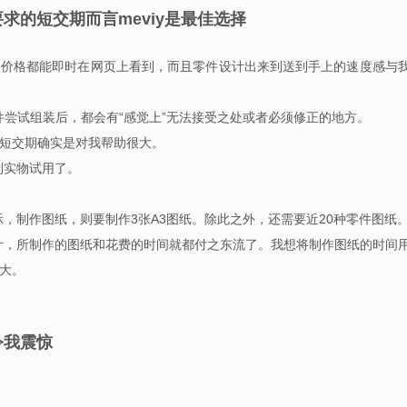
求的短交期而言meviy是最佳选择
期和价格都能即时在网页上看到，而且零件设计出来到送到手上的速度感与
件尝试组装后，都会有“感觉上”无法接受之处或者必须修正的地方。
的短交期确实是对我帮助很大。
到实物试用了。
，制作图纸，则要制作3张A3图纸。除此之外，还需要近20种零件图纸
计，所制作的图纸和花费的时间就都付之东流了。我想将制作图纸的时间
很大。
令我震惊
。