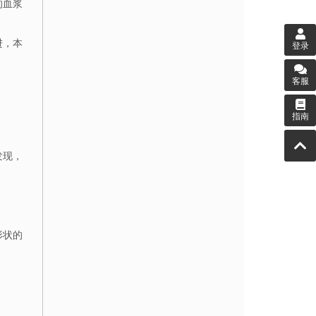
的血浆
进，本
登录
客服
指南
发现，
形状的