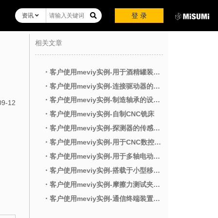
登 录
资讯
相关文章
・客户使用meviy实例-用于酒精罐装机器的零件
・客户使用meviy实例-连接驱动器的机械臂
・客户使用meviy实例-制造轴承的设备的内部零件
09-12
・客户使用meviy实例-自制CNC铣床
・客户使用meviy实例-探测器的传感器托架
・客户使用meviy实例-用于CNC数控铣床的高度调节零件
・客户使用meviy实例-用于多轴电动工作台的连接器零件
・客户使用meviy实例-搭载于小型移动设备上的钣金架
・客户使用meviy实例-摩擦力测试夹具和检查模块辅助零件
・客户使用meviy实例-通信终端装置的零件