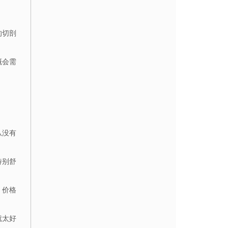
的切剖
概会需
从没有
特别舒
，价格
就太好