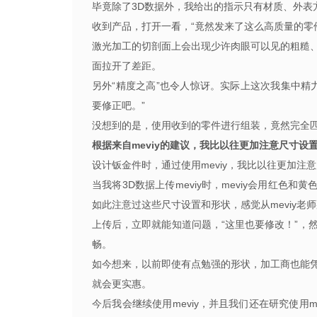
毕竟除了3D数据外，我给出的指示只有材质、外表
收到产品，打开一看，“竟然发来了这么高质量的零
激光加工的切剖面上会出现少许肉眼可以见的粗糙
面拉开了差距。
另外“精度之高”也令人惊讶。实际上这次我集中精
要修正吧。”
没想到的是，使用收到的零件进行组装，竟然完全匹
根据来自meviy的建议，我比以往更加注意尺寸设
设计钣金件时，通过使用meviy，我比以往更加注
当我将3D数据上传meviy时，meviy会用红色
如此注意过这些尺寸设置和形状，感觉从meviy老
上传后，立即就能知道问题，“这里也要修改！”，
畅。
如今想来，以前即使有点勉强的形状，加工商也能
就会更实惠。
今后我会继续使用meviy，并且我们还在研究使用