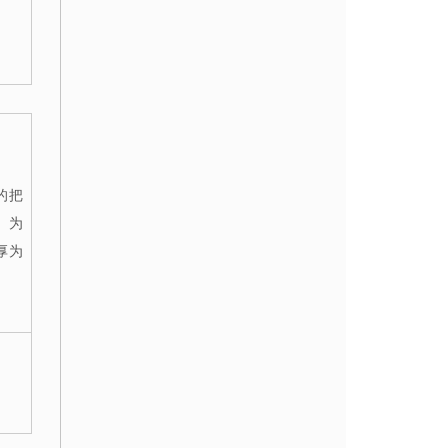
的把
。为
厚为