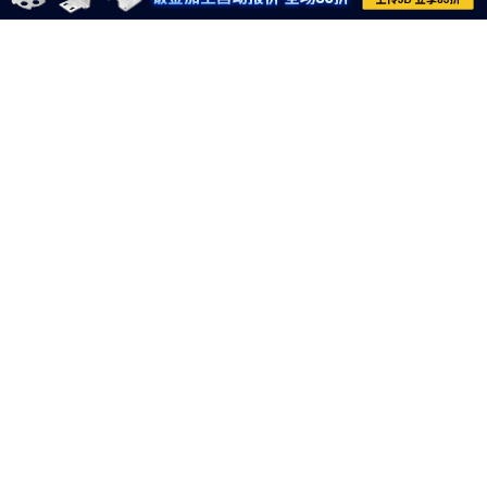
021-6710-8701
meviycs@misumi.sh.cn
9:00～18:00
（周一～周六，不包括中国法定节假日）
沪ICP备11004012号-8
电子营业执照
沪公网安备 31012002004099号
网信算备310120358903802230013号
网信算备310120358903804230015号
Copyright © MISUMI Corporation All Rights Reserved.