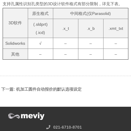
支持孔属性识别孔类型的3D设计软件格式有部分限制，详见下表。
原生格式
中间格式(仅Parasolid)
3D软件
(.sldprt)
.x_t
.x_b
.xmt_txt
(.icd)
Solidworks
√
–
–
–
其他
–
–
–
–
下一篇: 机加工圆件自动报价的默认选项设定
021-6710-8701