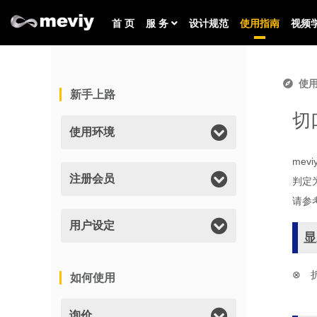
首 页
服 务
设计规范
使用指南
视频
使
新手上路
切
使用环境
me
注册会员
判定
请参
用户设定
显
⊗ 
如何使用
询价