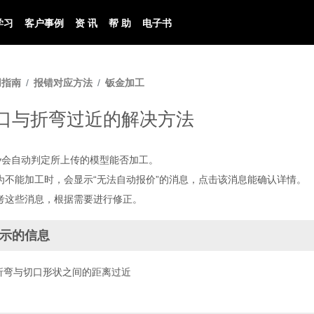
学习
客户事例
资 讯
帮 助
电子书
用指南
报错对应方法
钣金加工
口与折弯过近的解决方法
viy会自动判定所上传的模型能否加工。
为不能加工时，会显示“无法自动报价”的消息，点击该消息能确认详情。
考这些消息，根据需要进行修正。
示的信息
折弯与切口形状之间的距离过近