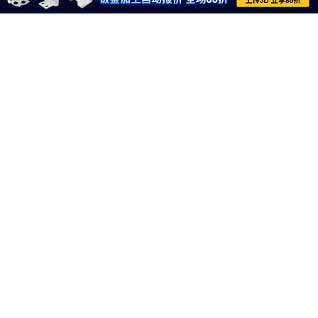
021-6710-8701
meviycs@misumi.sh.cn
9:00～18:00
（周一～周六，不包括中国法定节假日）
沪ICP备11004012号-8
电子营业执照
沪公网安备 31012002004099号
网信算备310120358903802230013号
网信算备310120358903804230015号
Copyright © MISUMI Corporation All Rights Reserved.