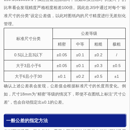
比率看会发现精度严格程度相差100倍。因此在JIS中通过对每个“标
准尺寸的分类”设定公差值，以此对图纸内的尺寸精度进行无差别化
管理。
公差等级
标准尺寸分类
精密
中等
粗糙
极粗
0.5以上且3以下
±0.05
±0.1
±0.2
/
大于3且小于6
±0.05
±0.1
±0.3
±0.5
大于6且小于30
±0.1
±0.2
±0.5
±1
确认上述公差表会发现，公差值会根据标准尺寸的长度而变化。例
如，尺寸18mm为“精密”等级的情况下，即使不在图纸上标注“尺寸公
差”，也会自动指定出±0.1的公差。
一般公差的指定方法