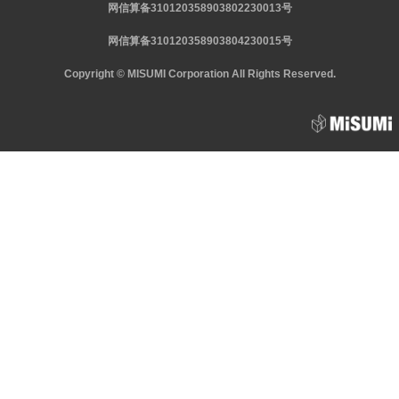
网信算备310120358903802230013号
网信算备310120358903804230015号
Copyright © MISUMI Corporation All Rights Reserved.