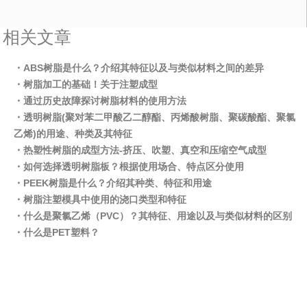
相关文章
・ABS树脂是什么？介绍其特征以及与类似材料之间的差异
・树脂加工的基础！关于注塑成型
・通过历史故障探讨树脂材料的使用方法
・透明树脂(聚对苯二甲酸乙二醇酯、丙烯酸树脂、聚碳酸酯、聚氯
乙烯)的用途、种类及其特征
・热塑性树脂的成型方法-挤压、吹塑、真空和压缩空气成型
・如何选择透明树脂板？根据使用场合、特点区分使用
・PEEK树脂是什么？介绍其种类、特征和用途
・树脂注塑模具中使用的浇口类型和特征
・什么是聚氯乙烯（PVC）？其特征、用途以及与类似材料的区别
・什么是PET塑料？