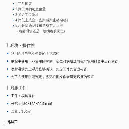
1.工件固定
2.到工件的检查位置
3.插入定位滑块
4.降低上底座（直到碰到止动螺栓）
5.用眼睛确认喷射滑块有无上浮
（喷射滑块还是一般插着的状态）
环境・操作性
利用直动导轨和弹簧的手动结构
抽检中使用（不使用的时候，定位滑块通过插在滑块用衬套中进行保管）
喷射滑块的上浮用眼睛确认，判定工件的合适与否
为了方便用眼睛判定，需要根据操作者研究高度的设置
对象工件
工件：模铸零件
外形：130×125×56.5[mm]
质量：350[g]
特征