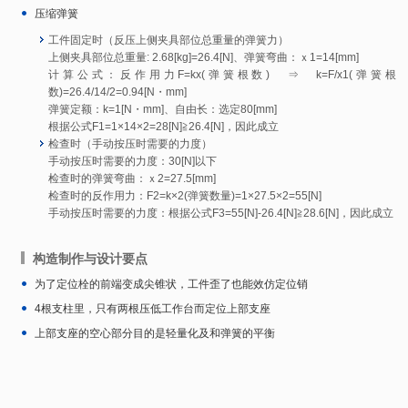
压缩弹簧
工件固定时（反压上侧夹具部位总重量的弹簧力）
上侧夹具部位总重量: 2.68[kg]=26.4[N]、弹簧弯曲：ｘ1=14[mm]
计算公式：反作用力F=kx(弹簧根数) ⇒ k=F/x1(弹簧根
数)=26.4/14/2=0.94[N・mm]
弹簧定额：k=1[N・mm]、自由长：选定80[mm]
根据公式F1=1×14×2=28[N]≧26.4[N]，因此成立
检查时（手动按压时需要的力度）
手动按压时需要的力度：30[N]以下
检查时的弹簧弯曲：ｘ2=27.5[mm]
检查时的反作用力：F2=k×2(弹簧数量)=1×27.5×2=55[N]
手动按压时需要的力度：根据公式F3=55[N]-26.4[N]≧28.6[N]，因此成立
构造制作与设计要点
为了定位栓的前端变成尖锥状，工件歪了也能效仿定位销
4根支柱里，只有两根压低工作台而定位上部支座
上部支座的空心部分目的是轻量化及和弹簧的平衡