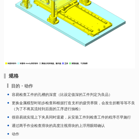
规格
目的・动作
容易检查工件的孔槽的深度（比设定值深的工件判定为良品）
更换金属模型时初步检查和根据打造支杆的疲劳界限，会发生折断等等不良
（为了不将其流转到后面的工序进行抽检）
很容易就实现上下夹具同时退避，从安装工件到检查工件的程序尽早施行
通过两手作业检查滑块的高度注视滑块的上浮用眼睛确认
动作