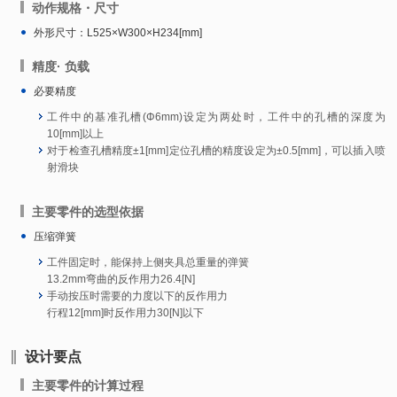
动作规格・尺寸
外形尺寸：
L525×W300×H234[mm]
精度· 负载
必要精度
工件中的基准孔槽(Φ6mm)设定为两处时，工件中的孔槽的深度为
10[mm]以上
对于检查孔槽精度±1[mm]定位孔槽的精度设定为±0.5[mm]，可以插入喷
射滑块
主要零件的选型依据
压缩弹簧
工件固定时，能保持上侧夹具总重量的弹簧
13.2mm弯曲的反作用力26.4[N]
手动按压时需要的力度以下的反作用力
行程12[mm]时反作用力30[N]以下
设计要点
主要零件的计算过程