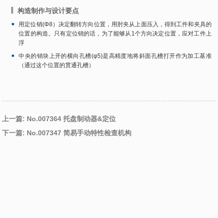
构造制作与设计要点
用定位销(Φ8）决定翻转方向位置，用肘夹从上面压入，得到工件和夹具的
位置的构造。只有定位销的话，为了能够从1个方向决定位置，应对工件上
浮
中央的销块上开的横向孔槽(φ5)是高精度地将斜面孔槽打开作为加工基准
（通过这个位置的贯通孔槽）
上一篇: No.007364 托盘制动器&定位
下一篇: No.007347 简易手动特性检查机构