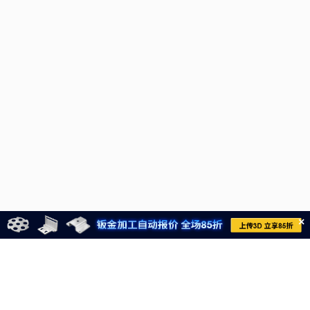
×
021-6710-8701