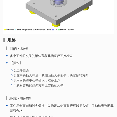
规格
目的・动作
多个工件的交叉孔槽位置和孔槽直径互换检查
【操作】
1.工件组合
2.在中央插入销块，从侧面插入侧面销，决定翻转方向
3.用肘夹将中心销插入，准备上浮
4.从衬套块的倾斜方向上交换插入销
环境・操作性
工件用侧面销和肘夹保持，以确定从斜面是否可以插入销，手动检查判断其
是否合格