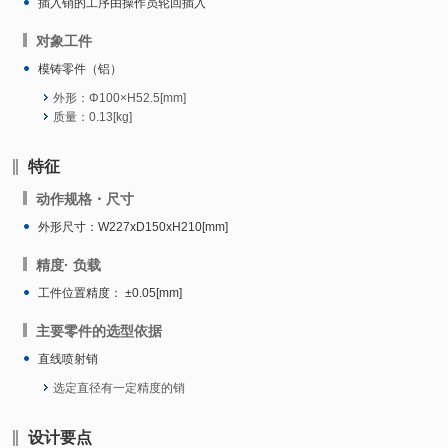
插入销的工序由操作员轮回插入
对象工件
模铸零件（铝）
外形：Φ100×H52.5[mm]
质量：0.13[kg]
特征
动作规格・尺寸
外形尺寸：W227xD150xH210[mm]
精度· 负载
工件位置精度： ±0.05[mm]
主要零件的选型依据
直线喷射销
选定直径有一定精度的销
设计要点