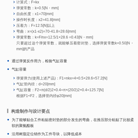
计算式：F=kx
弹簧常数：k=0.5[N・mm]
自由长度：x1=70[mm]
操作时长度：x2=41.8[mm]
压着力：F=12.5[N]以上
弯曲：x=(x1-x2)=70-41.8=28.6[mm]
弹簧常数：k=F/nx=12.5/1×28.6 =0.43[N・mm]
只要超过这个弹簧常数，就能够压着密封垫，选择弹簧常数k=0.50[N・
mm]的产品
通过弹簧反作用力，检验气缸容量
气缸容量
弹簧弹力(使用上述产品)：F1=nkx=4×0.5×28.6=57.2[N]
气缸管内径：d=20[mm]
气缸容量：F2=π(d/2)2×0.4=π×(20/2)2×0.4=125.7[N]
根据F1<F2，选择管内径φ20[mm]
构造制作与设计要点
为了能够贴合工件粘贴密封垫的部分发生的弯曲，在推压部分粘贴了比较柔
软的聚氨酯板
沿用树脂定位销作为工件导块，以降低成本