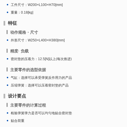
工件尺寸：W200×L100×H70[mm]
重量：0.18[kg]
特征
动作规格・尺寸
外形尺寸：W250×L400×H380[mm]
精度· 负载
密封垫的压着力：12.5[N]以上(每次推进)
主要零件的选型依据
气缸：选择可以承受弹簧反作用力的产品
压缩弹簧：选择可以压着密封垫的产品
设计要点
主要零件的计算过程
检验弹簧弹力是否可以均匀地贴合密封垫
贴合荷重