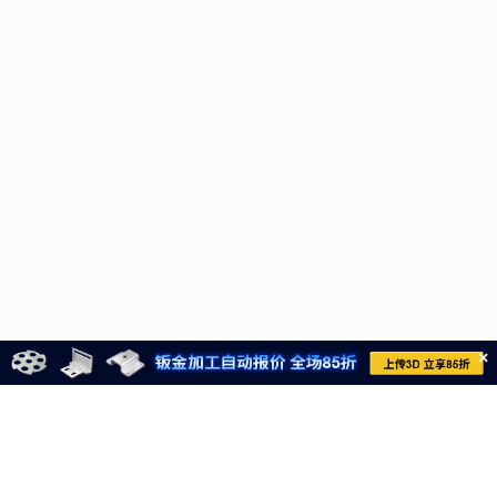
×
021-6710-8701