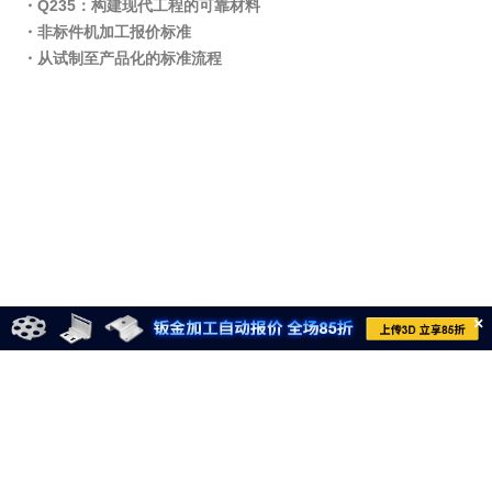
・Q235：构建现代工程的可靠材料
・非标件机加工报价标准
・从试制至产品化的标准流程
×
021-6710-8701
meviycs@misumi.sh.cn