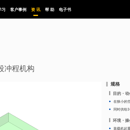
学习
客户事例
资 讯
帮 助
电子书
列2段冲程机构
规格
目的・动
在狭小的
同时供给3
环境・操
装载机起