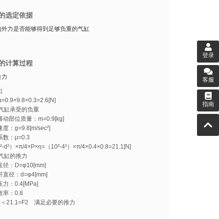
的选定依据
的外力是否能够得到足够负重的气缸
登录
的计算过程
推力
客服
缸
=0.9×9.8×0.3=2.6[N]
指南
气缸承受的负重
部位质量：m=0.9[kg]
g=9.8[m/sec²]
：μ=0.3
-d²）×π/4×P×η=（10²-4²）×π/4×0.4×0.8=21.1[N]
气缸的推力
：D=φ10[mm]
径：d=φ4[mm]
：0.4[MPa]
率：0.8
.6＜21.1=F2 满足必要的推力