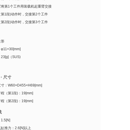
置将第1个工件用装载机起重臂交接
第1段)动作时，交接第2个工件
第2段)动作时，交接第3个工件
柱形
11×30[mm]
3[g]（SUS)
・尺寸
：W60×D455×H69[mm]
程（第1段)：19[mm]
程（第2段)：19[mm]
载
.5[N]
缸推力：2.6[N]以上