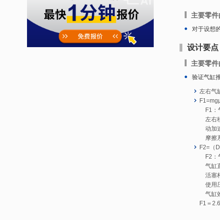
主要零件
对于设想
设计要点
主要零件
验证气缸
左右气
F1=mgμ
F1：
左右移动
动加速度：
摩擦系数
F2=（D²
F2：
气缸直径
活塞杆直
使用压力
气缸效
F1＝2