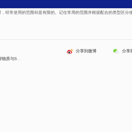
时，经常使用的范围却是有限的。记住常用的范围并根据配合的类型区分
分享到微博
分享
下一篇: 何为RoHS？电气、电子设备中限制使用的有害物质与SDGs之间有什么关系？