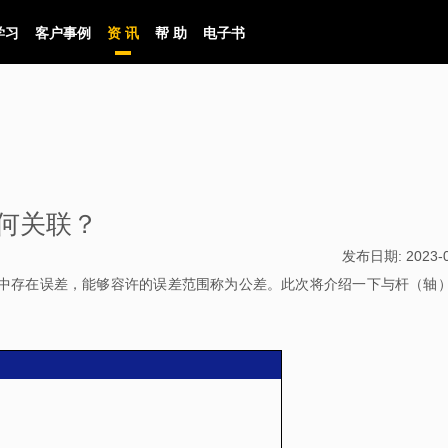
学习
客户事例
资 讯
帮 助
电子书
何关联？
发布日期:
2023-
工中存在误差，能够容许的误差范围称为公差。此次将介绍一下与杆（轴