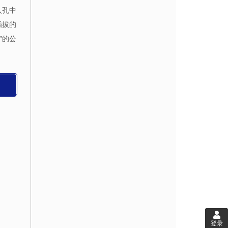
入孔中
插拔的
”的公
登录