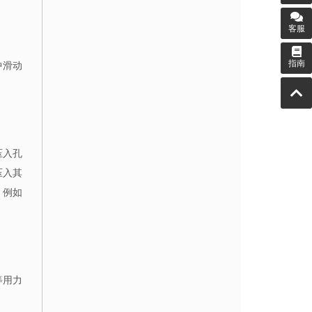
客服
指南
中滑动
压入孔
压入其
，例如
等用力