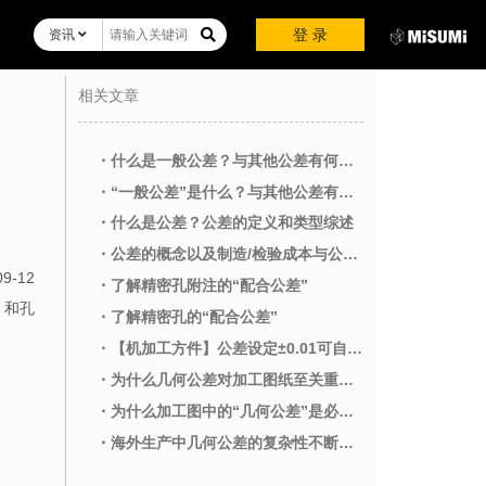
登 录
资讯
相关文章
・什么是一般公差？与其他公差有何不同？
・“一般公差”是什么？与其他公差有什么区别？
・什么是公差？公差的定义和类型综述
・公差的概念以及制造/检验成本与公差之间的关系
09-12
・了解精密孔附注的“配合公差”
）和孔
・了解精密孔的“配合公差”
・【机加工方件】公差设定±0.01可自动报价！
・为什么几何公差对加工图纸至关重要？
・为什么加工图中的“几何公差”是必不可少的？
・海外生产中几何公差的复杂性不断增加