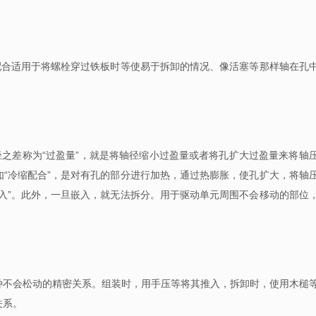
配合适用于将螺栓穿过铁板时等使易于拆卸的情况、像活塞等那样轴在孔
径之差称为“过盈量”，就是将轴径缩小过盈量或者将孔扩大过盈量来将轴
“冷缩配合”，是对有孔的部分进行加热，通过热膨胀，使孔扩大，将轴
入”。此外，一旦嵌入，就无法拆分。用于驱动单元周围不会移动的部位
种不会松动的精密关系。组装时，用手压等将其推入，拆卸时，使用木槌
关系。