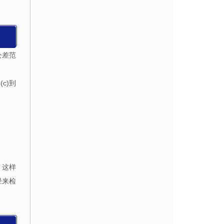
公差范
c)到
。这样
径来检