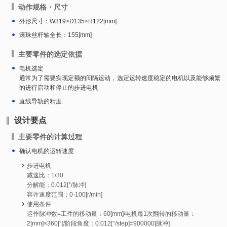
动作规格・尺寸
外形尺寸：W319×D135×H122[mm]
滚珠丝杆轴全长：155[mm]
主要零件的选定依据
电机选定
通常为了需要实现定额的间隔运动，选定运转速度稳定的电机以及能够频繁
的进行启动和停止的步进电机
直线导轨的精度
设计要点
主要零件的计算过程
确认电机的运转速度
步进电机
减速比：1/30
分解能；0.012[°/脉冲]
容许速度范围：0-100[r/min]
使用条件
运作脉冲数=工件的移动量：60[mm]/电机每1次翻转的移动量：
2[mm]×360[°]/阶段角度：0.012[°/step]=900000[脉冲]