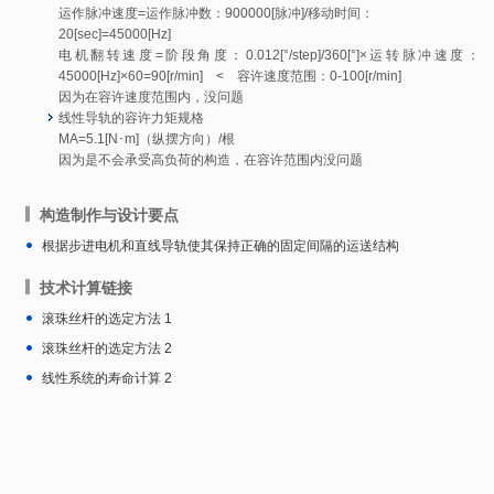
运作脉冲速度=运作脉冲数：900000[脉冲]/移动时间：
20[sec]=45000[Hz]
电机翻转速度=阶段角度：0.012[°/step]/360[°]×运转脉冲速度：
45000[Hz]×60=90[r/min] < 容许速度范围：0-100[r/min]
因为在容许速度范围内，没问题
线性导轨的容许力矩规格
MA=5.1[N･m]（纵摆方向）/根
因为是不会承受高负荷的构造，在容许范围内没问题
构造制作与设计要点
根据步进电机和直线导轨使其保持正确的固定间隔的运送结构
技术计算链接
滚珠丝杆的选定方法 1
滚珠丝杆的选定方法 2
线性系统的寿命计算 2