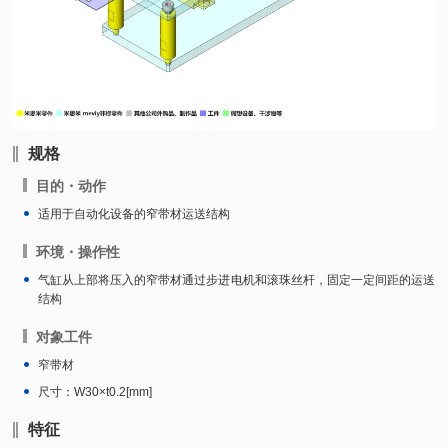
规格
目的・动作
适用于自动化设备的窄带材运送结构
环境・操作性
气缸从上部将压入的窄带材通过步进电机和滚珠丝杆，固定一定间距的运送
结构
对象工件
窄带材
尺寸：W30×t0.2[mm]
特征