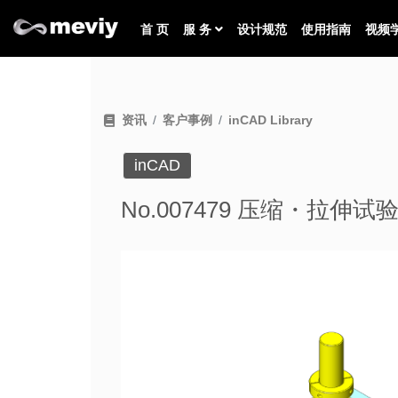
首 页
服 务
设计规范
使用指南
视频
资讯
客户事例
inCAD Library
inCAD
No.007479 压缩・拉伸试