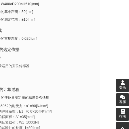
400×D200×H510[mm]
的基准距离：50[mm]
的测定范围：±10[mm]
载
重现精度：0.025[μm]
的选定依据
器
验适用的变位传感器
登录
的计算过程
片的变位量测定器的精度是否适用
客服
5052的耐受力：σ1=90[N/mm²]
的弹性系数：E1=70.6×10³[N/mm²]
指南
截面积：A1=35[mm²]
反复载荷：W1=1000[N]
试验片的长度L1=80[mm]