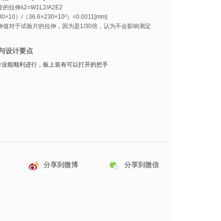
的拉伸λ2=W1L2/A2E2
00×10）/（36.6×230×10³）=0.0011[mm]
伸值对于试验片的拉伸，因为是1/30倍，认为不会影响测定
与设计要点
作业能顺利进行，板上装有可以打开的把手
分享到微博
分享到微信