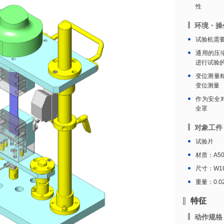
性
环境・操
试验机需
通用的压缩
进行试验
变位测量精
变位测量
作为安全
全罩
对象工件
试验片
材质：A50
尺寸：W180
重量：0.02
特征
动作规格