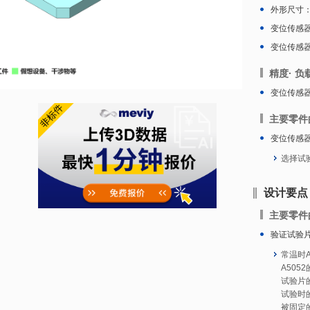
外形尺寸：W
变位传感器
变位传感器
精度· 负
变位传感器的
主要零件
变位传感
选择试
设计要点
主要零件
验证试验
常温时A
A5052
试验片的
试验时的
被固定的