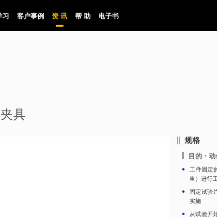
学习
客户事例
资 讯
帮 助
电子书
验夹具
规格
目的・动
工件固定
重）进行
固定试验片
实施
从试验开