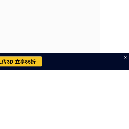
×
cn
～周六，不包括中国法定节假日）
99号
网信算备310120358903802230013号