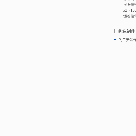
根据螺栓
λ2=(10
螺栓拉
构造制作
为了安装