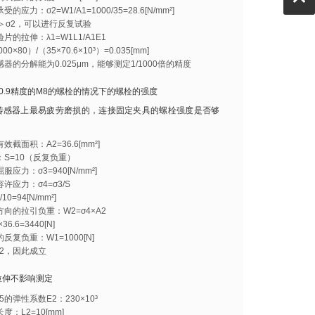
的应力：σ2=W1/A1=1000/35=28.6[N/mm²]
1＞σ2，可以进行反复试验
片的拉伸：λ1=W1L1/A1E1
000×80）/（35×70.6×10³）=0.035[mm]
器的分解能为0.025μm，能够测定1/1000倍的精度
0.9精度的M8的螺栓的情况下的螺栓的强度
传感器上最易疲劳磨损的，连接固定夹具的螺栓强度是否够
效截面积：A2=36.6[mm²]
：S=10（反复负重）
服应力：σ3=940[N/mm²]
许应力：σ4=σ3/S
/10=94[N/mm²]
向的拉引负重：W2=σ4×A2
36.6=3440[N]
反复负重：W1=1000[N]
W2，因此成立
拉伸不影响测定
35的弹性系数E2：230×10³
度：L2=10[mm]