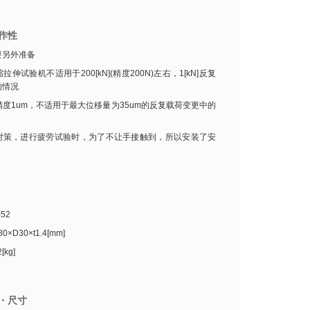
作性
要另外准备
拉伸试验机不适用于200[kN](精度200N)左右，1[kN]反复
的情况
度1um，不适用于最大位移量为35um的反复载荷变更中的
对策，进行疲劳试验时，为了不让手接触到，所以安装了安
52
×D30×t1.4[mm]
[kg]
・尺寸