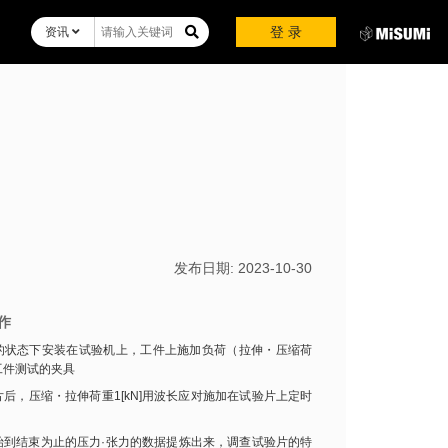
登 录
资讯
发布日期:
2023-10-30
作
的状态下安装在试验机上，工件上施加负荷（拉伸・压缩荷
工件测试的夹具
后，压缩・拉伸荷重1[kN]用波长应对施加在试验片上定时
始到结束为止的压力·张力的数据提炼出来，调查试验片的特