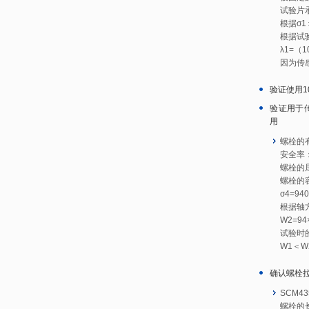
试验片承受
根据σ
根据试验
λ1=（1
因为传感
验证使用1
验证用于
用
螺栓的有
安全率
螺栓的屈
螺栓的容
σ4=940
根据轴方
W2=94×
试验时的
W1＜
确认螺栓
SCM4
螺栓的长