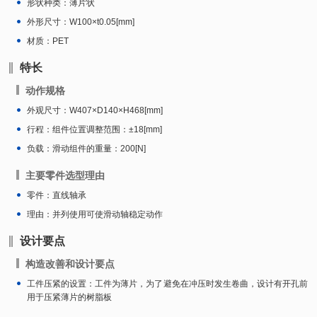
形状种类：薄片状
外形尺寸：W100×t0.05[mm]
材质：PET
特长
动作规格
外观尺寸：W407×D140×H468[mm]
行程：组件位置调整范围：±18[mm]
负载：滑动组件的重量：200[N]
主要零件选型理由
零件：直线轴承
理由：并列使用可使滑动轴稳定动作
设计要点
构造改善和设计要点
工件压紧的设置：工件为薄片，为了避免在冲压时发生卷曲，设计有开孔前
用于压紧薄片的树脂板