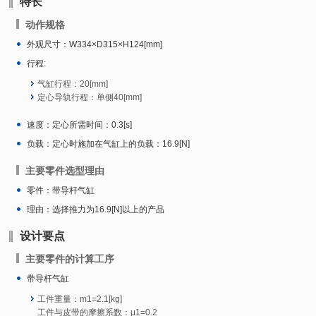
特长
动作规格
外观尺寸：W334×D315×H124[mm]
行程:
气缸行程：20[mm]
定心导轨行程：单侧40[mm]
速度：定心所需时间：0.3[s]
负载：定心时施加在气缸上的负载：16.9[N]
主要零件选型理由
零件：带导杆气缸
理由：选择推力为16.9[N]以上的产品
设计要点
主要零件的计算工序
带导杆气缸
工件重量：m1=2.1[kg]
工件与皮带的摩擦系数：μ1=0.2