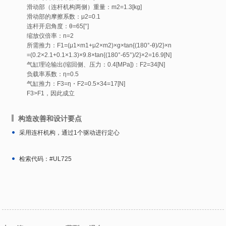
滑动部（连杆机构两侧）重量：m2=1.3[kg]
滑动部的摩擦系数：μ2=0.1
连杆开启角度：θ=65[°]
缩放仪倍率：n=2
所需推力：F1=(μ1×m1+μ2×m2)×g×tan{(180°-θ)/2}×n
=(0.2×2.1+0.1×1.3)×9.8×tan{(180°-65°)/2}×2=16.9[N]
气缸理论输出(缩回侧、压力：0.4[MPa])：F2=34[N]
负载率系数：η=0.5
气缸推力：F3=η・F2=0.5×34=17[N]
F3>F1，因此成立
构造改善和设计要点
采用连杆机构，通过1个驱动进行定心
检索代码：#UL725