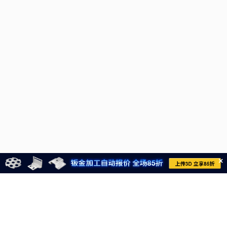
×
021-6710-8701
meviycs@misumi.sh.cn