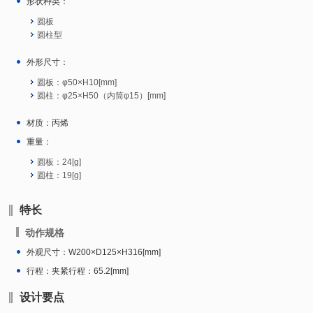
形状种类：
圆板
圆柱型
外形尺寸：
圆板：φ50×H10[mm]
圆柱：φ25×H50（内筒φ15）[mm]
材质：丙烯
重量：
圆板：24[g]
圆柱：19[g]
特长
动作规格
外观尺寸：W200×D125×H316[mm]
行程：夹紧行程：65.2[mm]
设计要点