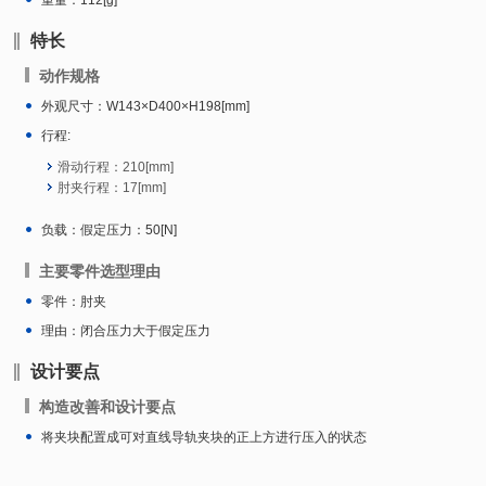
重量：112[g]
特长
动作规格
外观尺寸：W143×D400×H198[mm]
行程:
滑动行程：210[mm]
肘夹行程：17[mm]
负载：假定压力：50[N]
主要零件选型理由
零件：肘夹
理由：闭合压力大于假定压力
设计要点
构造改善和设计要点
将夹块配置成可对直线导轨夹块的正上方进行压入的状态