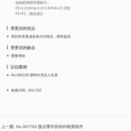
抬起机构部所需的力：
F2=1.2×m×g=1.2×1.8×9.8=21.2[N]
F1>F2，因此成立
变更后的优点
将肘夹变更成齿条式冲床后，刚性提高
变更后的缺点
重量增加
以往案例
No.000100 塑料外壳压入夹具
检索代码：#UL762
上一篇: No.007763 接点零件的动作检查组件