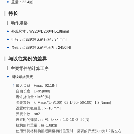
重量：22.4[g]
特长
动作规格
外观尺寸：W220×D260×H518[mm]
行程：齿条式冲床的行程：34[mm]
负载：齿条式冲床的冲压力：2450[N]
与以往案例的差异
主要零件的计算工序
圆线螺旋弹簧
最大负载：Fmax=62.1[N]
自由长度：L=95[mm]
容许挠曲量：i=50[%]
弹簧常数：k=Fmax/(L×i/100)=62.1/(95×50/100)=1.3[N/mm]
设置时的挠曲量：x=10[mm]
弹簧个数：n=2
设置时的弹簧力：F1=k×x×n=1.3×10×2=26[N]
机构部的重量：m=1.8[kg]
使用弹簧将机构部退回至初始位置时，需要的弹簧张力为1.2倍左右