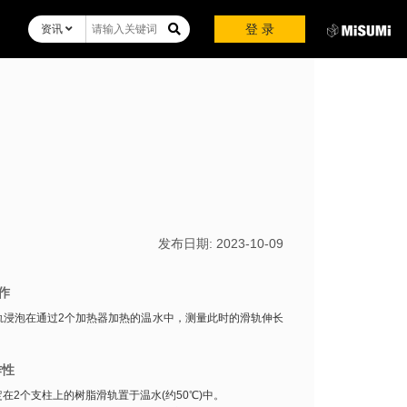
登 录
资讯
发布日期:
2023-10-09
作
轨浸泡在通过2个加热器加热的温水中，测量此时的滑轨伸长
作性
在2个支柱上的树脂滑轨置于温水(约50℃)中。