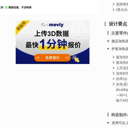
选择将
(将水
设计要点
主要零件
验证加热
护套加热
被加热物
被加热物
上升温度
加热时
効率(η)
加热器
(kcal
＝90×1.
每个MS
构造制作
采用可从