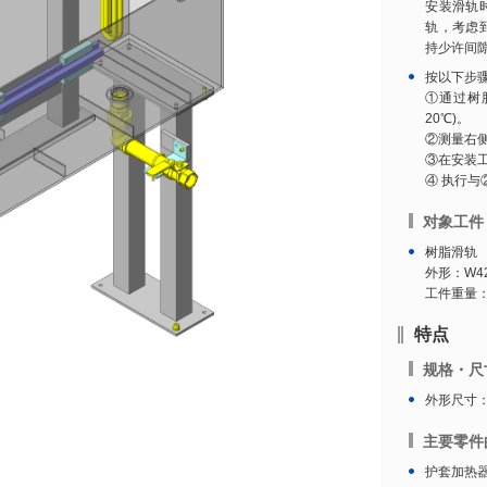
安装滑轨
轨，考虑
持少许间
按以下步
①通过树
20℃)。
②测量右
③在安装
④ 执行与
对象工件
树脂滑轨
外形：W42
工件重量：0
特点
规格・尺
外形尺寸：W
主要零件
护套加热