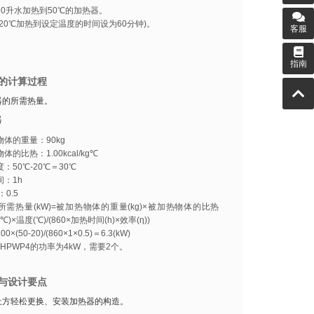
90升水加热到50℃的加热器。
从20℃加热到设定温度的时间设为60分钟)。
客服
指南
的计算过程
器的所需热量。
器
体的重量：90kg
体的比热：1.00kcal/kg℃
：50℃-20℃＝30℃
间：1h
：0.5
所需热量(kW)=被加热物体的重量(kg)×被加热物体的比热
/kg℃)×温度(℃)/(860×加热时间(h)×效率(η))
00×(50-20)/(860×1×0.5)＝6.3(kW)
HPWP4的功率为4kW，需要2个。
与设计要点
上方轻松更换、安装加热器的构造。