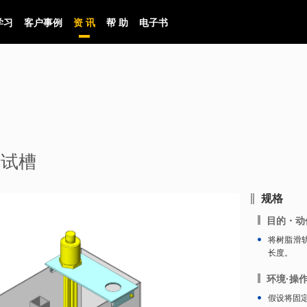
学习
客户事例
资 讯
帮 助
电子书
测试槽
规格
目的・动
将树脂滑
长度。
环境·操
假设将固定