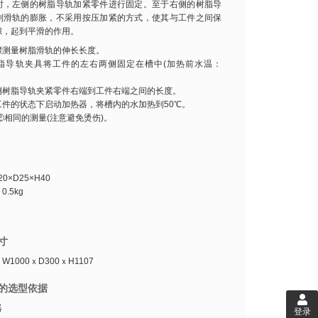
时，左侧的树脂导轨加紧零件进行固定。至于右侧的树脂导
到滑轨的膨胀，不采用按压加紧的方式，使其与工件之间保
隙，起到平滑的作用。
骤测量树脂滑轨的伸长长度。
脂导轨夹具将工件的左右两侧固定在槽中(加热前水温：
侧树脂导轨夹紧零件右端到工件右端之间的长度。
工件的状态下启动加热器，将槽内的水加热到50℃。
②相同的测量(注意避免烫伤)。
0×D25×H40
.5kg
寸
1000ｘD300ｘH1107
的选型依据
器
登录