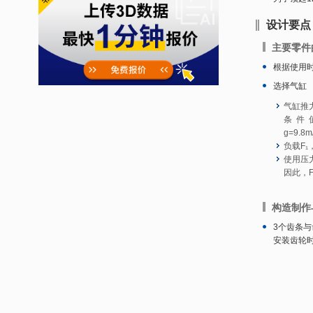
设计要点
主要零件
根据使用
选择气缸
气缸推
条件
g=
负载F₁，
使用压力
因此，F
构造制作
3个齿条
安装齿轮