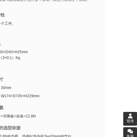
作性
多个工件。
头
0×D40×H25mm
（3×0.1）Kg
寸
30mm
174×D745×H229mm
载
+升降板+齿条=12.8N
登录
的选型依据
2.8N的负载，选择缸筒内径为φ20mm的气缸。
客服