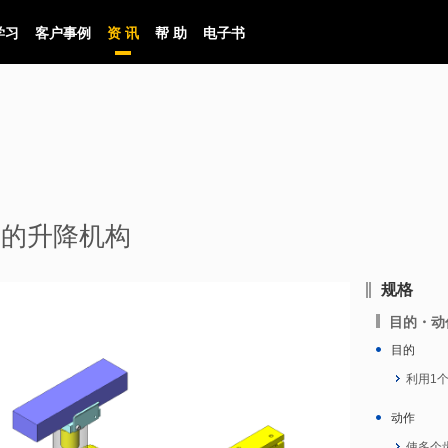
学习
客户事例
资 讯
帮 助
电子书
齿轮的升降机构
规格
目的・动
目的
利用1
动作
使多个