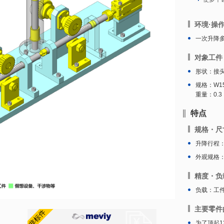
环境·操
一次升降
对象工件
形状：接
规格：W15
重量：0.3
特点
规格・尺
升降行程：
外观规格：W
精度・负
负载：工件
主要零件
为了顶起1