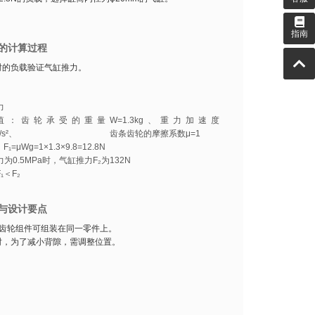
指南
的计算过程
时的负载验证气缸推力。
力
值：齿轮承受的重量W=1.3kg、重力加速度
9.8m/s²、 齿条齿轮的摩擦系数μ=1
F₁=μWg=1×1.3×9.8=12.8N
为0.5MPa时，气缸推力F₂为132N
₁＜F₂
与设计要点
与齿轮组件可组装在同一零件上。
时，为了减小背隙，需调整位置。