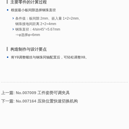
主要零件的计算过程
根据最小板间隙选择钢珠直径
条件值：板间隙 2mm、嵌入量 1×2=2mm、
钢珠接地间距离 2+2=4mm
钢珠直径：4/sin45°=5.67mm
⇒φ选择φ=6mm
构造制作与设计要点
将Yθ调整螺丝与钢珠同轴配置后，可轻松调整Xθ。
上一篇: No.007009 工件姿势可调夹具
下一篇: No.007164 压块位置快速切换机构