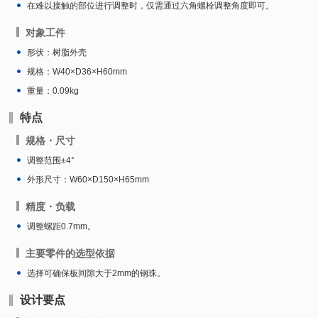
在难以接触的部位进行调整时，仅需通过六角螺栓调整角度即可。
对象工件
形状：树脂外壳
规格：W40×D36×H60mm
重量：0.09kg
特点
规格・尺寸
调整范围±4°
外形尺寸：W60×D150×H65mm
精度・负载
调整螺距0.7mm。
主要零件的选型依据
选择可确保板间隙大于2mm的钢珠。
设计要点