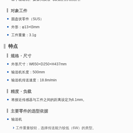
对象工件
圆盘状零件（SUS）
外形：φ13×t3mm
工件重量：3.1g
特点
规格・尺寸
外形尺寸：W650×D250×H437mm
输送机长度：500mm
输送机传送速度：18.8m/min
精度・负载
将接近传感器与工件之间的距离设定为6.1mm。
主要零件的选型依据
输送机
工件重量较轻，选择传送能力较低（6W）的类型。