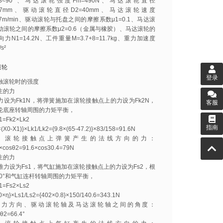
3≈90°、马达滚轮强度Fm=490N、马达滚轮直径
42.7mm、驱动滚轮直径D2=40mm、马达滚轮速度
2.7m/min、驱动滚轮与托盘之间的摩擦系数μ1=0.1、马达滚
动滚轮之间的摩擦系数μ2=0.6（金属与橡胶）、马达滚轮的
力N1=14.2N、工件重量M=3.7+8=11.7kg、重力加速度
/s²
滚轮
登录
触滚轮时的强度
生的力
力设为Fk1N，将弹簧施加在滚轮接触点上的力设为Fk2N，
客服
轮底座转轴周围的力矩平衡，
1=Fk2×Lk2
指南
×(X0-X1)}×Lk1/Lk2={9.8×(65-47.2)}×83/158=91.6N
，滚轮接触点上弹簧产生的法线方向的力：
×cosθ2=91.6×cos30.4=79N
生的力
推力设为Fs1，将气缸施加在滚轮接触点上的力设为Fs2，根
≈90°和气缸连杆转轴周围的力矩平衡，
1=Fs2×Ls2
0×η}×Ls1/Ls2={402×0.8}×150/140.6=343.1N
推力方向、驱动滚轮轴及马达滚轮轴之间的角度：
θ2=66.4°