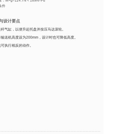
：M×g=114.7N＜189N=Fu
条件
与设计要点
连杆气缸，以便升起托盘并按压马达滚轮。
输送机高度设为200mm，设计时也可降低高度。
也可执行相反的动作。