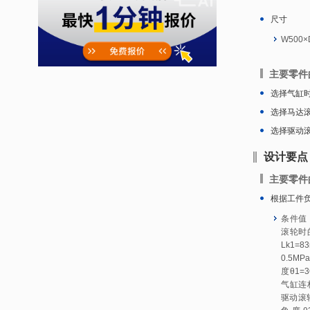
尺寸
W500×
主要零件
选择气缸
选择马达
选择驱动
设计要点
主要零件
根据工件
条件值：
滚轮时
Lk1=
0.5M
度θ1=
气缸连
驱动滚