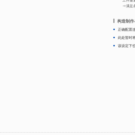
工件重量
⇒满足
构造制作
正确配置
此处暂时将
该设定下