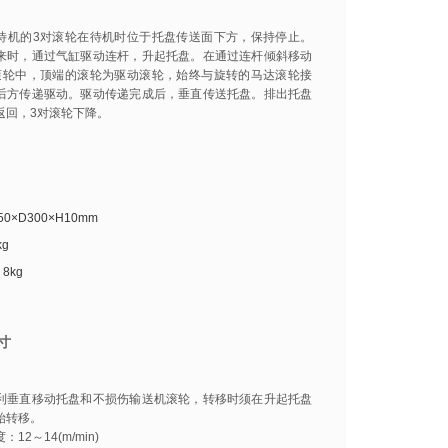
待机的3对滚轮在待机时位于托盘传送面下方，保持停止。
来时，通过气缸驱动连杆，升起托盘。在通过连杆倾斜移动
滚轮中，顶端的滚轮为驱动滚轮，始终与旋转的马达滚轮接
后方传递驱动。驱动传递完成后，垂直传送托盘。排出托盘
返回，3对滚轮下降。
0×D300×H10mm
kg
8kg
寸
利垂直移动托盘和不损伤输送机滚轮，转移时须在升起托盘
始转移。
12～14(m/min)