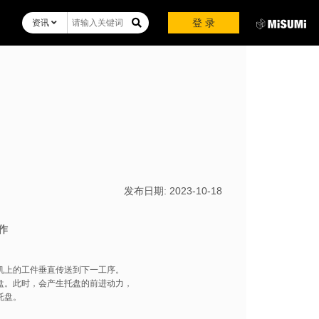
登 录
资讯
发布日期:
2023-10-18
作
机上的工件垂直传送到下一工序。
盘。此时，会产生托盘的前进动力，
托盘。