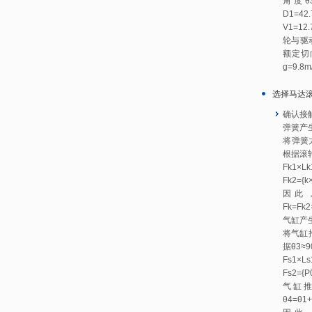
角度θ
D1=
V1=1
轮与驱
额定切向
g=9.8m
选择马达
确认接
弹簧产
将弹簧
根据滚
Fk1×Lk
Fk2={k
因此
Fk=Fk2
气缸产
将气缸
据θ3
Fs1×Ls
Fs2={P
气缸
θ4=θ1+