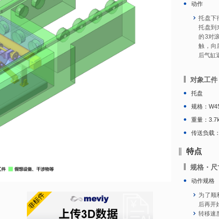
动作
托盘下
托盘到
的3对
触，向
后气缸
对象工件
托盘
规格：W45
重量：3.7
传送负载：
特点
规格・尺
动作规格
为了顺
后再开
转移速度：