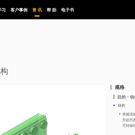
学习
客户事例
资 讯
帮 助
电子书
机构
规格
目的・动
目的
将输送
升起托
可转移