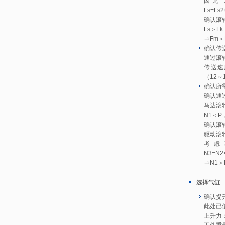
因此
Fs=Fs2
确认滚
Fs＞F
⇒Fm
确认传
通过滚
传送速度：
（12～1
确认所
确认通
马达滚轮
N1＜
确认滚
驱动滚轮的
考虑
N3=N2×
⇒N1
选择气缸
确认提
此处已
上升力：F