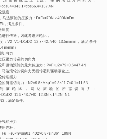
，滚轮接触点上气缸产生的法线方向的力：
×cosθ4=343.1×cos66.4=137.4N
轮强度
k，马达滚轮的压紧力：F=Fk=79N＜490N=Fm
＞Fk，满足条件。
送速度
轮进行传送，因此考虑滚轮比，
V2=V1×D1/D2=12.7×42.7/40=13.5m/min，满足条件
4 m/min）
需切向力
过压紧力传递的切向力
和驱动滚轮的最大传递力：P=F×μ2=79×0.6=47.4N
P，马达滚轮的切向力无损传递到驱动滚轮上。
轮传送能力
所需切向力：N2=9.8×M×μ1=9.8×11.7×0.1=11.5N
到滚轮比，马达滚轮的所需切向力：
D1/D2=11.5×43.7/40=12.3N＜14.2N=N1
＞N3，满足条件。
升气缸推力
使用连杆，
u=Fs0×η×sinθ1=402×0.8×sin36°=189N