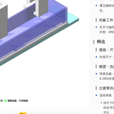
通过磁铁
定。
对象工件
长尺寸磁
外形：W50
特点
规格・尺
外形尺寸：W
精度・负
弹簧负载：1
8.26N(夹
主要零件
扭转弹簧
操作力
根据弹
求出