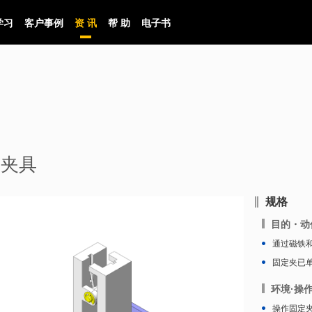
学习
客户事例
资 讯
帮 助
电子书
定夹具
规格
目的・动
通过磁铁
固定夹已
环境·操
操作固定