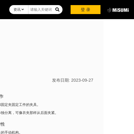
登 录
资讯
发布日期:
2023-09-27
作
和固定夹固定工件的夹具。
单独分离，可像衣夹那样从后面夹紧。
作性
夹的手动机构。