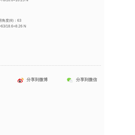
角度(θ)：63
×63/18.6=8.26 N
与设计要点
铁的长度和位置调整工件的吸附力。
常数易拆装固定夹的扭转弹簧。
数=纵向弹性模量×线径^4÷64÷螺旋中心直径÷有效圈数求
左右方向的工件，还将磁铁块固定销配置在右侧。
分享到微博
分享到微信