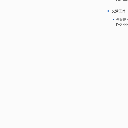
夹紧工件
弹簧使用
F=2.44
构造制作
可通过磁
选择弹簧
根据弹簧常
出
为了应对