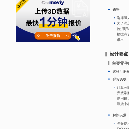
磁铁
选择磁
为了满足
(使用扭
根据弹
求出
设计要点
主要零件
选择可承
弹簧负载
计算公式
弹簧常数(
使用最大
螺旋中心
解除夹紧
弹簧使用
F=2.44