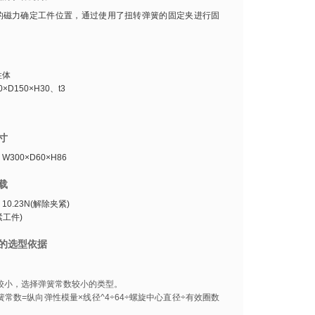
的磁力确定工件位置，通过使用了扭转弹簧的固定夹进行固
性体
×D150×H30、t3
寸
300×D60×H86
载
0.23N(解除夹紧)
紧工件)
的选型依据
较小，选择弹簧常数较小的类型。
簧常数=纵向弹性模量×线径^4÷64÷螺旋中心直径÷有效圈数