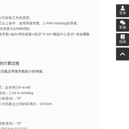
登录
力可拆装工件的类型。
以上条件，使用弹簧常数：2.44N·mm/deg的弹簧。
客服
转弹簧为SAMINI制)
簧常数=纵向弹性模量×线径^4÷64÷螺旋中心直径÷有效圈数
指南
的计算过程
受负载且弹簧常数较小的弹簧。
：反作用力F=k×θ/l
k)：2.44 N·mm/deg
角度(θ)：78°
与负载点之间的距离(l)：18.6mm
角度(θ)：78°
×78/18.6=10.23 N