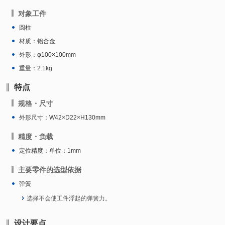
对象工件
圆柱
材质：铝合金
外形：φ100×100mm
重量：2.1kg
特点
规格・尺寸
外形尺寸：W42×D22×H130mm
精度・负载
定位精度：单位：1mm
主要零件的选型依据
弹簧
选择不会使工件浮起的弹簧力。
设计要点