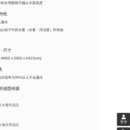
存的水用眼睛可确认水面高度
作性
止漏水
确认箱子中的水量（水量・浑浊度）时有效
・尺寸
00 x D800 x H423mm]
载
的压缩率为30%以上不会漏水
的选型依据
认水量而选定
登录
止漏水而选定