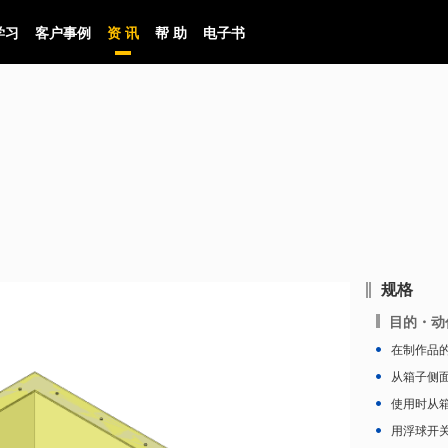
学习
客户事例
资 讯
帮 助
电子书
规格
目的・动
在制作品
从箱子侧
使用时从
用浮球开