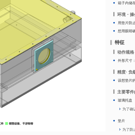
箱子内储
环境・操
用垫片防
想用眼睛
特征
动作规格
外形尺寸：W9
精度· 负
设想垫片
主要零件
玻璃托盘
为了确
垫片
为了防