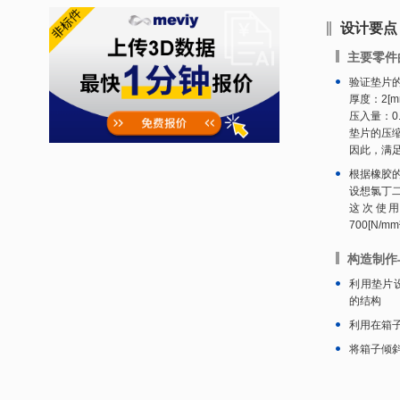
设计要点
主要零件
验证垫片
厚度：2[m
压入量：0.
垫片的压缩率[%
因此，满
根据橡胶
设想氯丁二烯
这次使用
700[N/m
构造制作
利用垫片
的结构
利用在箱
将箱子倾