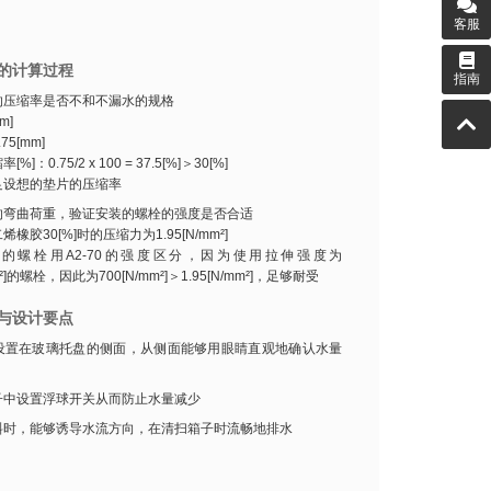
客服
的计算过程
指南
的压缩率是否不和不漏水的规格
m]
75[mm]
]：0.75/2 x 100 = 37.5[%]＞30[%]
足设想的垫片的压缩率
的弯曲荷重，验证安装的螺栓的强度是否合适
橡胶30[%]时的压缩力为1.95[N/mm²]
的螺栓用A2-70的强度区分，因为使用拉伸强度为
m²]的螺栓，因此为700[N/mm²]＞1.95[N/mm²]，足够耐受
与设计要点
设置在玻璃托盘的侧面，从侧面能够用眼睛直观地确认水量
子中设置浮球开关从而防止水量减少
斜时，能够诱导水流方向，在清扫箱子时流畅地排水