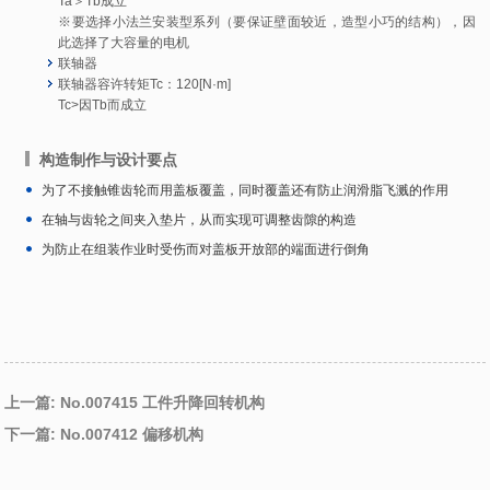
Ta＞Tb成立
※要选择小法兰安装型系列（要保证壁面较近，造型小巧的结构），因
此选择了大容量的电机
联轴器
联轴器容许转矩Tc：120[N·m]
Tc>因Tb而成立
构造制作与设计要点
为了不接触锥齿轮而用盖板覆盖，同时覆盖还有防止润滑脂飞溅的作用
在轴与齿轮之间夹入垫片，从而实现可调整齿隙的构造
为防止在组装作业时受伤而对盖板开放部的端面进行倒角
上一篇: No.007415 工件升降回转机构
下一篇: No.007412 偏移机构