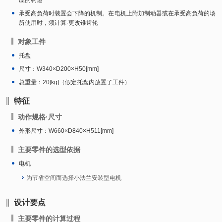
承受高负荷时装置会下降的机制。在电机上附加制动器或在承受高负荷的场
所使用时，须计算·更改锥齿轮
对象工件
托盘
尺寸：W340×D200×H50[mm]
总重量：20[kg]（假定托盘内放置了工件）
特征
动作规格·尺寸
外形尺寸：W660×D840×H511[mm]
主要零件的选型依据
电机
为节省空间而选择小法兰安装型电机
设计要点
主要零件的计算过程