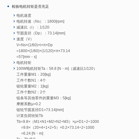
检验电机转矩是否充足
电机速度
电机转速（Ns）：1800[rpm]
减速比（i）：1/120
节圆直径（Dp）：73.14[mm]
速度（V）
V=Ns×(1/60)×i×π×Dp
=1800×(1/60)×(1/120)×π×73.14
=57[mm・s]
电机转矩
100W电机转矩Ta：58.8 [N・m]（减速比1/120）
工件重量M1：20[kg]
工件个数N1：4个
链轮重量M2：1[kg]
工件个数N2：2个
链条等其他零件的重量M3：5[kg]
摩擦系数μ=0.2
链轮节圆直径D1=73.14[mm]
计算负荷转矩Tb
Tb=9.8×（M1×N1+M2×N2+M3）×μ×D1÷2÷1000
=9.8×（20×4+1×2+5）×0.2×73.14÷2÷1000
=6.24 [N・m]