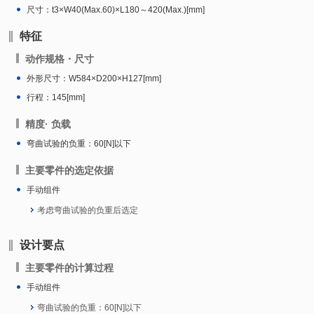
尺寸：t3×W40(Max.60)×L180～420(Max.)[mm]
特征
动作规格・尺寸
外形尺寸：W584×D200×H127[mm]
行程：145[mm]
精度· 负载
弯曲试验的负重：60[N]以下
主要零件的选定依据
手动组件
考虑弯曲试验的负重后选定
设计要点
主要零件的计算过程
手动组件
弯曲试验的负重：60[N]以下