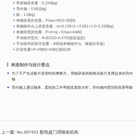
带座轴承质量：0.193[kg]
导向轴：0.061[kg]
板：1.0[kg]
单侧承受的负重：Fmax=60/2=30[N]
单侧操作台上承受质量：m=0.139×2＋0.061+1.0=1.339[kg]
单侧承受的负重：P=m×g＋Fmax=44[N]
手动组件型式：KUED20-A-470(假设选定)
手动组件的容许负重：49[N](单侧操作台、根据目录值)
許容负重>P=49[N]>44[N] 因此OK
构造制作与设计要点
为了不产生试验片变形时的摩擦力，用轴承保持能将试验片支撑起来的导向
轴
导向轴上通过轴承，柔软的工件弯曲弧度较大时，导向轴内壁回转容易弯曲
上一篇: No.007431 配电盘门用链条机构