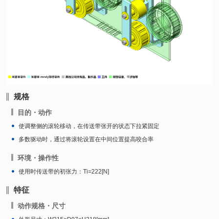
规格
目的・动作
使调整侧的滚轮移动，在传送带张开的状态下拉紧固定
多数驱动时，通过将滚轮设置在中间位置提高咬合率
环境・操作性
使用时传送带的初张力：Ti=222[N]
特征
动作规格・尺寸