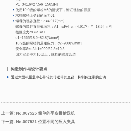
P1=341.6×27.5/6=1565[N]
使用10.9级的螺栓M6的情况下，验证螺栓的强度
求得螺栓上受到的应力σ1
螺母的螺谷直径：d=4.917[mm]
螺母的螺谷直径截面积：A1=πd²/4=π（4.917²）/4=18.9[mm²]
根据应力σ1=P1/A1
σ1=1565/18.9=82.8[N/mm²]
10.9级的螺栓的屈服应力：σ2=900[N/mm²]
安全率S=σ2/σ1=900/82.8=10.8
因为安全率为10以上，螺栓的强度合适
构造制作与设计要点
通过大面积覆盖中心带轮的传送带的直径，抑制传送带的止动
上一篇: No.007525 简单的平皮带输送机
下一篇: No.007521 位置不同的压入夹具