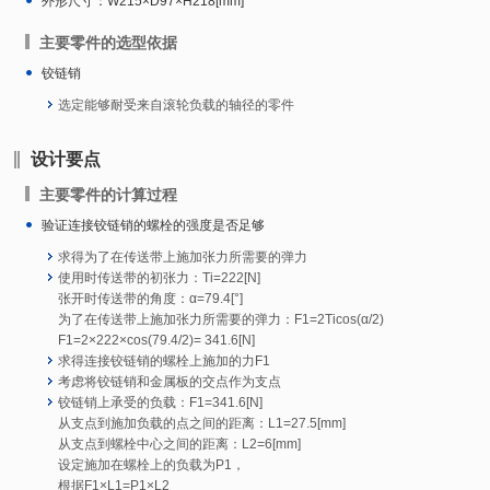
外形尺寸：W215×D97×H218[mm]
主要零件的选型依据
铰链销
选定能够耐受来自滚轮负载的轴径的零件
设计要点
主要零件的计算过程
验证连接铰链销的螺栓的强度是否足够
求得为了在传送带上施加张力所需要的弹力
使用时传送带的初张力：Ti=222[N]
张开时传送带的角度：α=79.4[°]
为了在传送带上施加张力所需要的弹力：F1=2Ticos(α/2)
F1=2×222×cos(79.4/2)= 341.6[N]
求得连接铰链销的螺栓上施加的力F1
考虑将铰链销和金属板的交点作为支点
铰链销上承受的负载：F1=341.6[N]
从支点到施加负载的点之间的距离：L1=27.5[mm]
从支点到螺栓中心之间的距离：L2=6[mm]
设定施加在螺栓上的负载为P1，
根据F1×L1=P1×L2